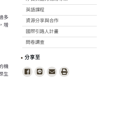
英語課程
過多
資源分享與合作
，增
國際引路人計畫
問卷調查
分享至
的機
share to facebook
share to line
share to email
print
際生