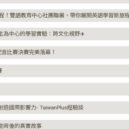
irlines 啟程！雙語教育中心社團聯展，帶你展開英語學習新旅
ks】以學生為中心的學習實驗：跨文化視野✈️
英語創意配音比賽決賽完美落幕！
賽
）
影像創造國際影響力- TaiwanPlus經驗談
非洲援助背後的真實故事