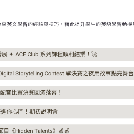
分享英文學習的經驗與技巧，藉此提升學生的英語學習動機
發展 ✦ ACE Club 系列課程順利結業！🚀
h Digital Storytelling Contest 📽️決賽之夜用故事點亮舞
英語創意配音比賽決賽圓滿落幕！
來敲門」敲進你心門！期初說明會
《Hidden Talents》🍏🍎