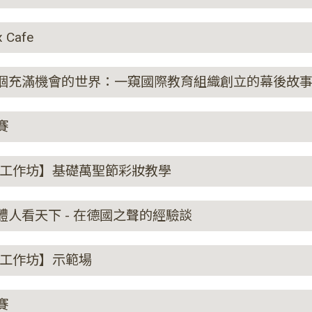
 Cafe
ks】創造一個充滿機會的世界：一窺國際教育組織創立的幕後故
賽
nts 斜槓工作坊】基礎萬聖節彩妝教學
】國際媒體人看天下 - 在德國之聲的經驗談
s 斜槓工作坊】示範場
賽