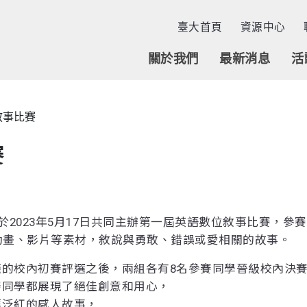
臺大首頁
資源中心
關於我們
最新消息
活
敘事比賽
賽
！
於2023年5月17日共同主辦第一屆英語數位敘事比賽，參
動畫、影片等素材，敘說與勇敢、錯誤或愛相關的故事。
的校內初賽評選之後，兩組各有8名參賽同學晉級校內決
賽同學都展現了絕佳創意和用心，
眶泛紅的感人故事，