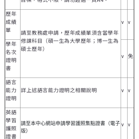
目標，格式不限，請勿超過一頁A4。
歷年
成績
v
v
單
請至教務處申請，歷年成績單須含當學年
修課科目（碩一生為大學歷年；博一生為
學年
碩士歷年）
名次
v
免
證明
書
語言
能力
詳上述語言能力證明之相關說明
v
v
證明
英語
學習
請至本中心網站申請學習護照集點證書（電子
v
v
護照
版）
證書