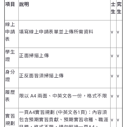
項目
說明
士
究
生
生
線上
申請
填寫線上申請表單並上傳所需資料
v
v
表
學生
正面掃描上傳
v
v
證
身分
正反面皆須掃描上傳
v
v
證
履歷
限以 A4 兩面、中英文各一份，格式不限
v
v
表
一頁A4實習規劃 (中英文各1頁)：內容須
實習
包含預期實習貢獻、預期實習收穫、職涯
v
v
規劃