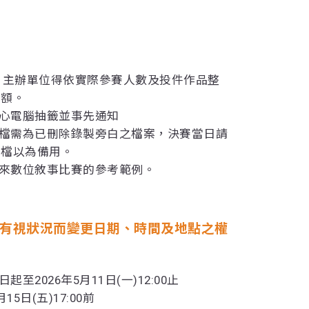
賽。主辦單位得依實際參賽人數及投件作品整
名額。
中心電腦抽籤並事先通知
音檔需為已刪除錄製旁白之檔案，決賽當日請
音檔以為備用。
未來數位敘事比賽的參考範例。
位有視狀況而變更日期、時間及地點之權
至2026年5月11日(一)12:00止
15日(五)17:00前