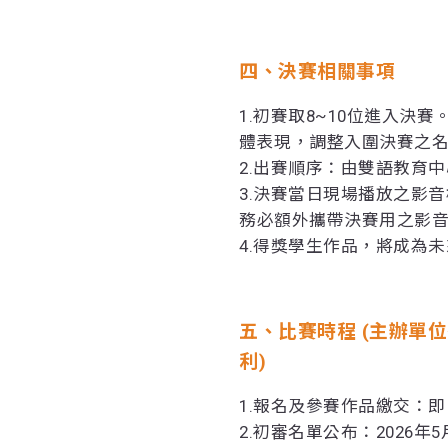
四、決賽相關事項
1.初賽取8~10位進入決
體表現，調整入圍決賽之
2.出賽順序：由雙語教育
3.決賽當日現場播放之影
務必額外攜帶決賽用之影
4.得獎學生作品，將成為
五、比賽時程 (主辦單
利)
1.報名及參賽作品繳交：即日起
2.初審名單公布：2026年5月