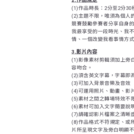
2
.作品規定
(1)作品時長：2分至2分3
(2)主題不限，唯須為個
競賽鼓勵參賽者分享自身
我最享受的一段時光、我
情、一個改變我看事情方式的
3
.影片內容
(1)影像素材剪輯須加上
容吻合。
(2)須含英文字幕，字幕即
(3)可加入背景音樂及音效
(4)可運用照片、動畫、影
(5)素材之間之轉場特效
(6)素材可加入文字簡要說明
(7)請確認影片檔案之清
(8)作品格式不符規定、
片所呈現文字及旁白明顯