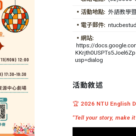
▪活動地點:
外語教學
▪電子郵件:
ntucbestu
▪網站:
https://docs.google.
KKrjth0USPTs5Joel6Z
usp=dialog
活動敘述
🏆
2026 NTU English Di
"Tell your story, make i