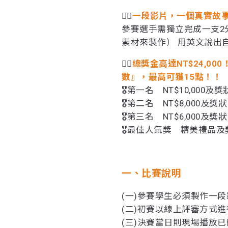
❤️‍🔥
一段影片，一個真實故
參賽選手需獨立完成一支2
素材來製作） 用英文說出
❤️‍🔥
總獎金高達NT$24,0
數』，最高可獲15點！！
🎖️第一名 NT$10,000及獎
🎖️第二名 NT$8,000及獎狀
🎖️第三名 NT$6,000及獎狀
🎖️最佳人氣獎 精美禮品及
一、比賽說明
(一)參賽學生必須製作一
(二)初賽以線上評審方式進
(三)決賽當日則現場播放