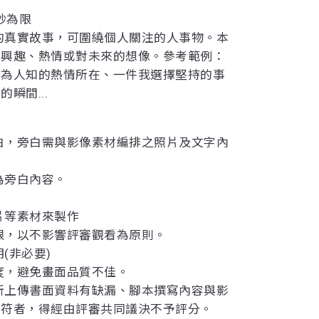
0秒為限
人的真實故事，可圍繞個人關注的人事物。本
的興趣、熱情或對未來的想像。參考範例：
不為人知的熱情所在、一件我選擇堅持的事
瞬間...
旁白，旁白需與影像素材編排之照片及文字內
為旁白內容。
片等素材來製作
不限，以不影響評審觀看為原則。
(非必要)
晰度，避免畫面品質不佳。
或所上傳書面資料有缺漏、腳本撰寫內容與影
不符者，得經由評審共同議決不予評分。