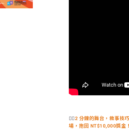
❤️‍🔥
2 分鐘的舞台，敘事技
場，抱回 NT$10,000獎金