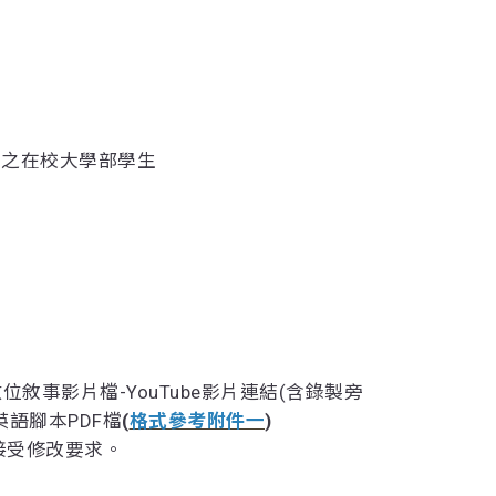
冊之在校大學部學生
數位敘事影片檔-YouTube影片連結(含錄製旁
英語腳本PDF檔
(
格式參考附件一
)
接受修改要求。