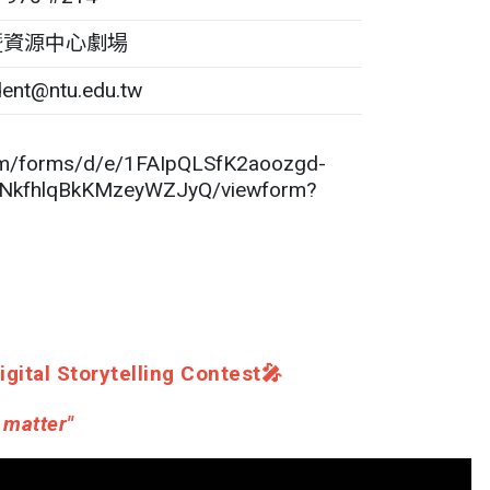
暨資源中心劇場
dent@ntu.edu.tw
com/forms/d/e/1FAIpQLSfK2aoozgd-
pNkfhlqBkKMzeyWZJyQ/viewform?
gital Storytelling Contest🎤
t matter"