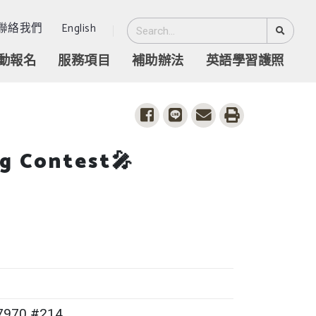
聯絡我們
English
動報名
服務項目
補助辦法
英語學習護照
share to facebook
share to line
share to email
print
ng Contest🎤
7970 #214