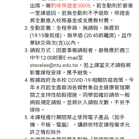
出席，需
酌收保證金500元
，若全勤則於最後
一堂課退回，若無全勤則不予退款，保證金
將全數進入校務基金或支應教材費。
全勤定義：全程參與、無請假、無遲到
(19:15後抵達)、無早退 (20:45前離席)，且作
業缺交兩次(含)以內。
請假方式：因要事需請假者，最晚應於週三
中午12:00前寄E-mail至
stevelee@ntu.edu.tw
。若上課當天才請假將
影響課程安排，應予避免。
根據政府及本校 COVID-19 相關防疫政策，今
年 8 月起全面取消各類對象自主健康管理期
間之支持性給假措施，同學如確診請依一般
病假規定請假，並將計入請假次數，不另予
排除。
本課程進行期間禁止使用電子產品（如手
機、平板、電腦），講師依特定課程需求允
許之情形除外