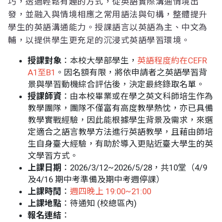
巧，透過輕鬆有趣的方式，從英語實際溝通情境出
發，並融入與情境相應之常用語法與句構，整體提升
學生的英語溝通能力。授課語言以英語為主、中文為
輔，以提供學生更充足的沉浸式英語學習環境。
授課對象
：本校大學部學生，
英語程度約在CEFR
A1至B1
。因名額有限，將依申請者之英語學習背
景與學習動機綜合評估後，決定最終錄取名單。
授課師資
：由本校畢業或在學之英文科師培生作為
教學團隊，團隊不僅富有高度教學熱忱，亦已具備
教學實戰經驗，因此能根據學生背景及需求，來選
定適合之語言教學方法進行英語教學，且藉由師培
生自身臺大經驗，有助於導入更貼近臺大學生的英
文學習方式。
上課日期
：2026/3/12~2026/5/28，共10堂（4/9
及4/16 期中考準備及期中考週停課）
上課時間
：
週四晚上 19:00~21:00
上課地點
：待通知 (校總區內)
報名連結
：