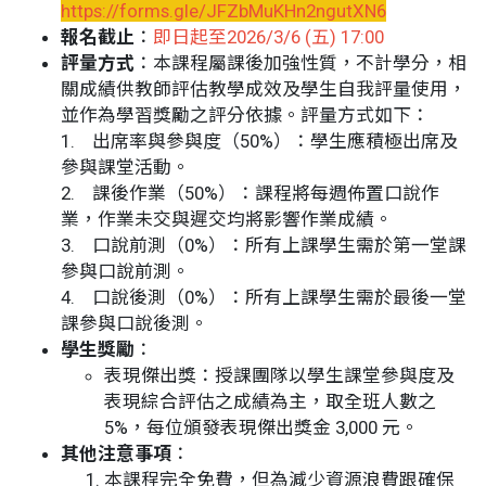
https://forms.gle/JFZbMuKHn2ngutXN6
報名截止
：
即日起至2026/3/6 (五) 17:00
評量方式
：本課程屬課後加強性質，不計學分，相
關成績供教師評估教學成效及學生自我評量使用，
並作為學習獎勵之評分依據。評量方式如下：
1. 出席率與參與度（50%）：學生應積極出席及
參與課堂活動。
2. 課後作業（50%）：課程將每週佈置口說作
業，作業未交與遲交均將影響作業成績。
3. 口說前測（0%）：所有上課學生需於第一堂課
參與口說前測。
4. 口說後測（0%）：所有上課學生需於最後一堂
課參與口說後測。
學生獎勵
：
表現傑出獎：授課團隊以學生課堂參與度及
表現綜合評估之成績為主，取全班人數之
5%，每位頒發表現傑出獎金 3,000 元。
其他注意事項
：
本課程完全免費，但為減少資源浪費跟確保