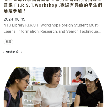
語課 F.I.R.S.T.Workshop ,歡迎有興趣的學生們
踴躍參加！
2024-08-15
NTU Library F.I.R.S.T. Workshop Foreign Student Must-
Learns: Information, Research, and Search Technique...
轉載
繼續閱讀