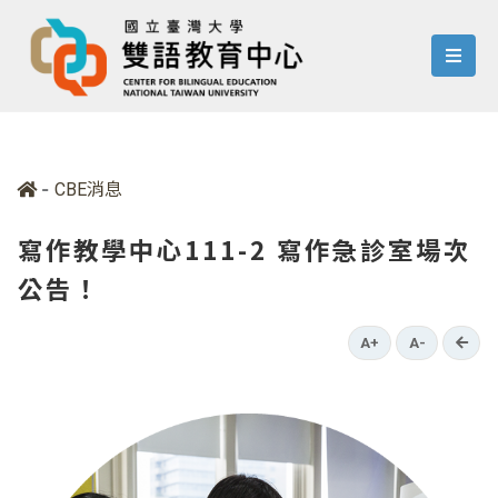
menu
-
CBE消息
寫作教學中心111-2 寫作急診室場次
公告！
go b
A+
A-