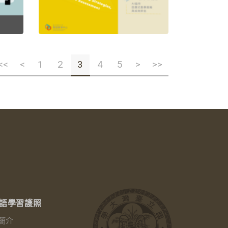
<<
<
1
2
3
4
5
>
>>
語學習護照
簡介