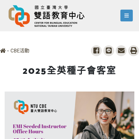
menu
-
share to facebook
share to line
share 
p
CBE活動
2025全英種子會客室