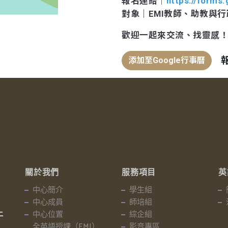
報名連結｜
https://forms
對象｜EMI教師、助教與
歡迎一起來交流、找靈感
添加至Google行事曆
關於我們
服務項目
英
中心簡介
學生組
中心成員
師培組
中心位置
綜企組
二
全英語授課（EMI）
影音專區