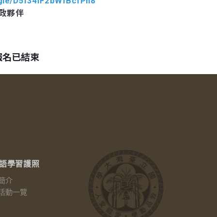
.gle/D5f34iF2bWfBcfPh8
行政夥伴
！
報名已結束
語學習護照
簡介
活動一覽