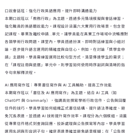
口說會話班：強化行政英語應用，提升即時溝通能力
本期口說班以「教務行政」為主題，透過多元情境模擬與會話練習，
強化職員的英語聽說能力。課程設計涵蓋六大實用行政場景，包含登
記課程、畢業及離校申請...單元，讓學員能在真實工作場域中流暢應對
各類學術行政問題。課堂內，學員透過扮演、即時對話練習與小組討
論，逐步提升語言運用的精確度與自信心。例如，在討論「獎學金申
請」主題時，學員需練習運用比較句型方式，清楚傳達學生的需求；
在「課程註冊與退選」單元中，則學習如何使用時序副詞與清晰的指
令句來解釋流程。
AI 應用寫作班：專業書信寫作與 AI 工具輔助，提高工作效能
本期寫作班以「書信及 AI 應用寫作」為主題，結合 AI 工具（如
ChatGPT 與 Grammarly），強調高效撰寫學術行政信件、公告與回覆
信件的技巧。學員學習如何組織正式書信結構、提升語法準確度、避
免冗長表達，並透過 AI 技術提升寫作效率。課程分為六個模組，涵蓋
從專業信件格式到查詢回應、投訴處理與公告撰寫等內容。學員學習
運用名詞與形容詞子句，確保表達準確並避免語意模糊；在「公告撰