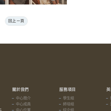
回上ㄧ頁
關於我們
服務項目
英
中心簡介
學生組
中心成員
師培組
中心位置
綜企組
二