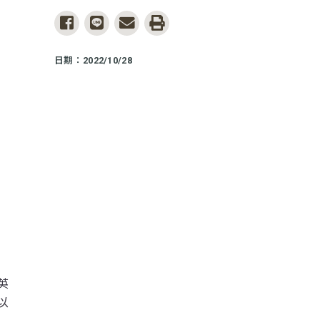
share to facebook
share to line
share to email
print
日期：2022/10/28
英
以