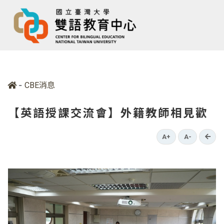
-
CBE消息
【英語授課交流會】外籍教師相見歡
go b
A+
A-