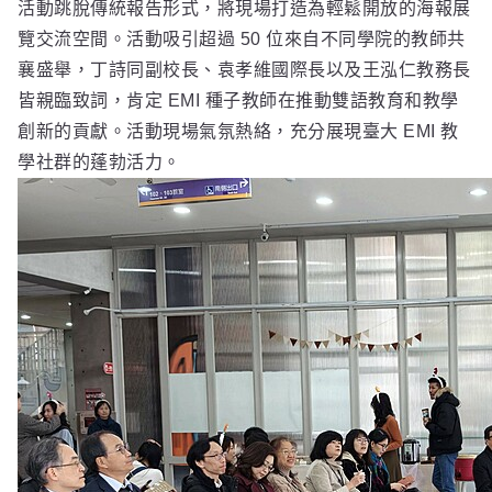
活動跳脫傳統報告形式，將現場打造為輕鬆開放的海報展
覽交流空間。活動吸引超過 50 位來自不同學院的教師共
襄盛舉，丁詩同副校長、袁孝維國際長以及王泓仁教務長
皆親臨致詞，肯定 EMI 種子教師在推動雙語教育和教學
創新的貢獻。活動現場氣氛熱絡，充分展現臺大 EMI 教
學社群的蓬勃活力。