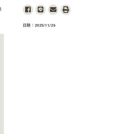
share to facebook
share to line
share to email
print
是
日期：2025/11/26