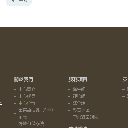
回上ㄧ頁
關於我們
服務項目
英
中心簡介
學生組
中心成員
師培組
中心位置
綜企組
二
全英語授課（EMI）
影音專區
定義
中英雙語詞彙
場地租借辦法