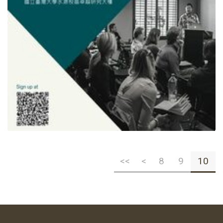
<<
<
8
9
10