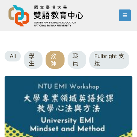
menu
All
學
教
職
Fulbright 支
生
師
員
援