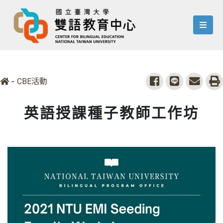
menu
-
share to facebook
share to line
share 
p
CBE活動
英語授課種子教師工作坊