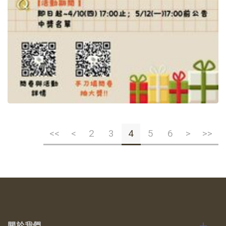
<<
<
2
3
4
5
6
>
>>