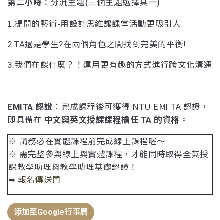
：分流主題(三個主題選擇其一)
第二小時
1.提問的藝術-用設計思維讓課堂活動更吸引人
2.TA還是學生?在兩個角色之間找到完美的平衡!
3.我們在談什麼？！運用更有趣的方式進行跨文化溝通
：完成課程後可獲得 NTU EMI TA 認證，
EMITA 認證
即
。
具備在
中文與英文授課課程擔任 TA 的資格
※ 請務必在
實體課程
前完成線上課程喔～
※ 需完整參與
線上
與
實體
課程，才能同時取得全英授
課教學助理與教學助理基礎認證！
➦
報名傳送門
添加至Google行事曆