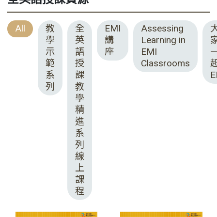
All
教
全
EMI
Assessing
學
英
講
Learning in
示
語
座
EMI
範
授
Classrooms
系
課
E
列
教
學
精
進
系
列
線
上
課
程