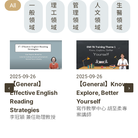
All
一
理
管
人
生
般
工
理
文
醫
領
領
領
領
領
域
域
域
域
域
2025-09-26
2025-09-26
【General】Know,
【General】
Explore, Better
Effective English
Yourself
Reading
寫作教學中心 胡至柔專
Strategies
案講師
李冠穎 兼任助理教授