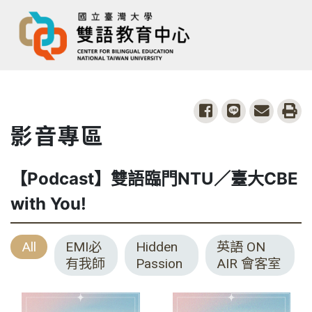
share to facebook
share to line
share to
pri
影音專區
【Podcast】雙語臨門NTU／臺大CBE
with You!
All
EMI必
Hidden
英語 ON
有我師
Passion
AIR 會客室