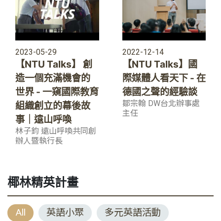
2023-05-29
2022-12-14
【NTU Talks】 創
【NTU Talks】國
造一個充滿機會的
際媒體人看天下 - 在
世界 - 一窺國際教育
德國之聲的經驗談
鄒宗翰 DW台北辦事處
組織創立的幕後故
主任
事｜遠山呼喚
林子鈞 遠山呼喚共同創
辦人暨執行長
椰林精英計畫
All
英語小聚
多元英語活動