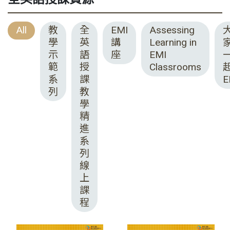
All
教
全
EMI
Assessing
學
英
講
Learning in
示
語
座
EMI
範
授
Classrooms
系
課
E
列
教
學
精
進
系
列
線
上
課
程