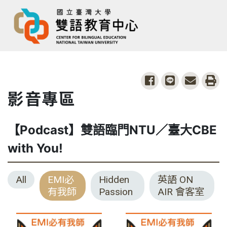
share to facebook
share to line
share to
pri
影音專區
【Podcast】雙語臨門NTU／臺大CBE
with You!
All
EMI必
Hidden
英語 ON
有我師
Passion
AIR 會客室