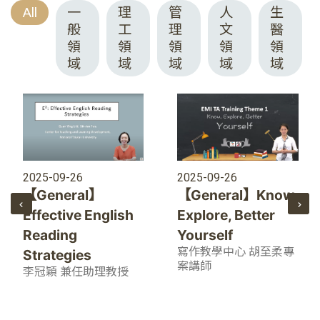
All
一
理
管
人
生
般
工
理
文
醫
領
領
領
領
領
域
域
域
域
域
2025-09-26
2025-09-26
【General】Know,
【General】
Explore, Better
Effective English
Yourself
Reading
寫作教學中心 胡至柔專
Strategies
案講師
李冠穎 兼任助理教授