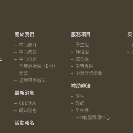
關於我們
服務項目
英
中心簡介
學生組
中心成員
師培組
中心位置
綜企組
二
全英語授課（EMI）
影音專區
定義
中英雙語詞彙
場地租借辦法
補助辦法
最新消息
學生
CBE消息
教師
轉知消息
全校性
EMI教學資源中心
活動報名