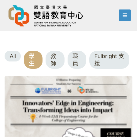
menu
All
學
教
職
Fulbright 支
生
師
員
援