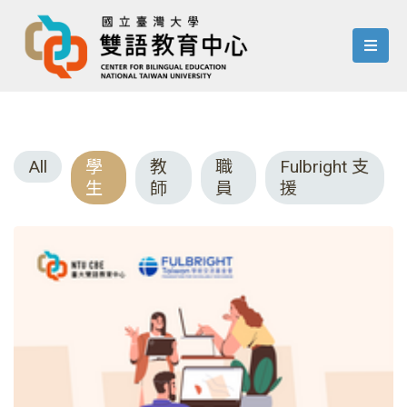
menu
All
學
教
職
Fulbright 支
生
師
員
援