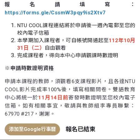
報名請填寫：
https://forms.gle/CssmW3pqy9is2Xtv7
NTU COOL課程連結將於申請後一週內電郵至您的
校內電子信箱
本學期加入課程者，可自帳號開通起至
112年10月
31日（二
）
自由觀看
完成課程者，得向本中心申請觀課時數證明
※申請時數證明資格
申請本課程的教師，須觀看6支課程影片，且各達NTU
COOL影片完成率100%後，填寫相關問卷。雙語教育
中心將統一於
11月14日前
寄發時數證明至您校內電子
信箱。如有相關事宜，敬請與教師組李專員聯繫：
67970 #217，謝謝。
報名已結束
添加至Google行事曆