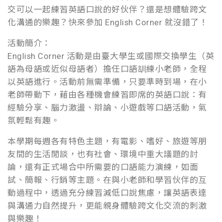
交可以一起練習英語口說的好伙伴？還是想體驗跨文
化溝通的樂趣？快來參加 English Corner 就沒錯了！
活動簡介：
English Corner 活動是由臺大學生或國際交換學生（英
語為母語或近似母語者）擔任口語訓練小老師，全程
以英語進行。活動前無需準備，只要準時到場，在小
老師帶動下，藉由各種機會練習即席的英語口說：有
經驗分享、腦力激盪、辯論、小遊戲等口語活動，氣
氛輕鬆有趣。
本學期每週各有特色主題，有電影、嗜好、旅遊等朋
友間的生活閒談，也有社會、環境中重大議題的討
論，還有正式場合中所需要的口語能力演練，如面
試、簡報、行銷等主題。在與小老師和學習伙伴的互
動過程中，透過充分練習減低口說焦慮，讓英語表達
與溝通力自然提升，更能親身體驗跨文化交流的刺激
與樂趣！