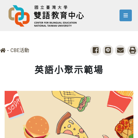
menu
-
share to facebook
share to line
share 
p
CBE活動
英語小聚示範場