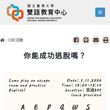
menu
-
share to facebook
share to line
share 
p
CBE活動
你能成功逃脫嗎？