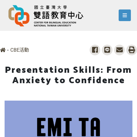
menu
-
share to facebook
share to line
share 
p
CBE活動
Presentation Skills: From
Anxiety to Confidence