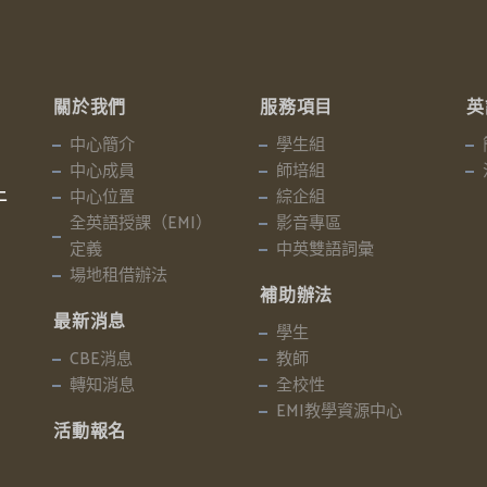
關於我們
服務項目
英
中心簡介
學生組
中心成員
師培組
中心位置
綜企組
二
全英語授課（EMI）
影音專區
定義
中英雙語詞彙
場地租借辦法
補助辦法
最新消息
學生
CBE消息
教師
轉知消息
全校性
EMI教學資源中心
活動報名