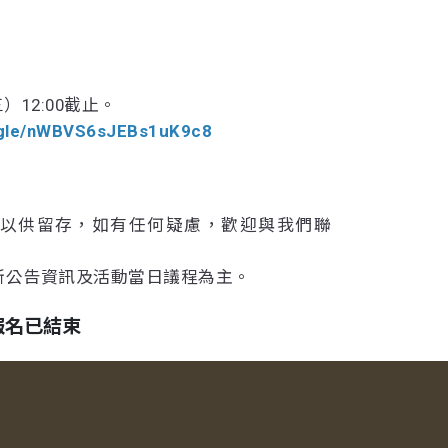
）12:00截止。
s.gle/nWBVS6sJEBs1uK9c8
錄以供留存，如有任何疑慮，歡迎與我們聯
新公告資訊及活動當日議程為主。
報名已結束