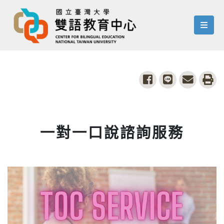
menu
share to facebook
share to line
share to
pri
一對一口說諮詢服務