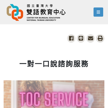
menu
share to facebook
share to line
share to
pri
一對一口說諮詢服務