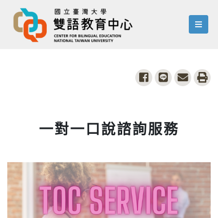
menu
share to facebook
share to line
share to
pri
一對一口說諮詢服務