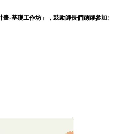
訓計畫-基礎工作坊」，鼓勵師長們踴躍參加!